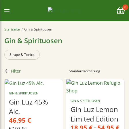
0
Startseite
Gin & Spirituosen
/
Gin & Spirituosen
Sirupe & Tonics
Filter
GIN & SPIRITUOSEN
Gin Luz 45%
GIN & SPIRITUOSEN
Gin Luz Lemon
Alc.
Limited Edition
46,95
€
18,95
€
54,95
€
–
67,07
€
/
l