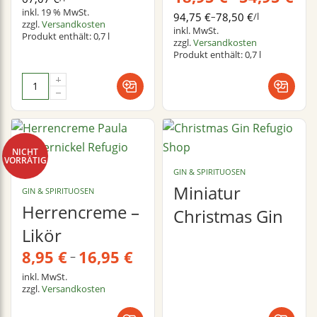
inkl. 19 % MwSt.
94,75
€
–
78,50
€
/
l
zzgl.
Versandkosten
inkl. MwSt.
Produkt enthält: 0,7
l
zzgl.
Versandkosten
Produkt enthält: 0,7
l
NICHT
VORRÄTIG
GIN & SPIRITUOSEN
Miniatur
GIN & SPIRITUOSEN
Herrencreme –
Christmas Gin
Likör
8,95
€
16,95
€
–
inkl. MwSt.
zzgl.
Versandkosten