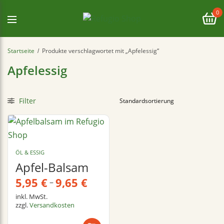
0
Startseite
Produkte verschlagwortet mit „Apfelessig“
/
Apfelessig
Filter
ÖL & ESSIG
Apfel-Balsam
5,95
€
9,65
€
–
inkl. MwSt.
zzgl.
Versandkosten