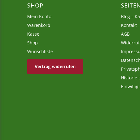
SHOP
SEITE
Mein Konto
Blog – K
Warenkorb
Kontakt
Kasse
AGB
Shop
Widerruf
Wunschliste
Impress
Datensch
Vertrag widerrufen
Privatsp
Historie
Einwilli