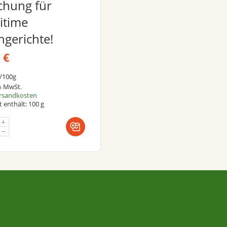
chung für
itime
hgerichte!
9
€
/
100
g
 % MwSt.
rsandkosten
 enthält: 100
g