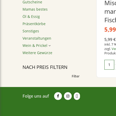
Mis
Gutscheine
Mamas bestes
mar
Öl & Essig
Fisc
Präsentkörbe
5,9
Sonstiges
Veranstaltungen
5,99
€
inkl. 7
Wein & Prickel
zzgl.
Ve
Weitere Gewürze
Produkt
NACH PREIS FILTERN
Filter
Folge uns auf