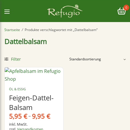
0
Startseite
/
Produkte verschlagwortet mit „Dattelbalsam“
Dattelbalsam
Filter
ÖL & ESSIG
Feigen-Dattel-
Balsam
5,95
€
9,95
€
–
inkl. MwSt.
zzgl.
Versandkosten