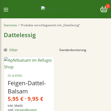
0
Startseite
Produkte verschlagwortet mit „Dattelessig“
/
Dattelessig
Filter
ÖL & ESSIG
Feigen-Dattel-
Balsam
5,95
€
9,95
€
–
inkl. MwSt.
zzgl.
Versandkosten