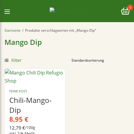
0
Startseite
Produkte verschlagwortet mit „Mango Dip“
/
Mango Dip
Filter
FEINE KOST
Chili-Mango-
Dip
8,95
€
12,79
€
/
100
g
inkl. 7 % MwSt.