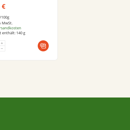
0
€
/
100
g
 % MwSt.
rsandkosten
 enthält: 140
g