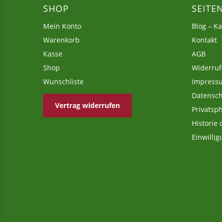
SHOP
SEITE
Mein Konto
Blog – K
Warenkorb
Kontakt
Kasse
AGB
Shop
Widerruf
Wunschliste
Impress
Datensch
Vertrag widerrufen
Privatsp
Historie
Einwilli