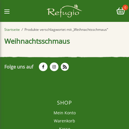
0
Startseite
/
Produkte verschlagwortet mit „Weihnachtsschmaus“
Weihnachtsschmaus
Folge uns auf
SHOP
Mein Konto
Warenkorb
Kasse