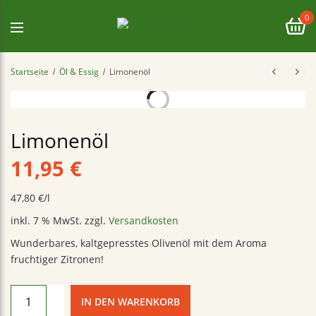
0
Startseite
Öl & Essig
Limonenöl
/
/
Limonenöl
11,95
€
47,80
€
/
l
inkl. 7 % MwSt.
zzgl.
Versandkosten
Wunderbares, kaltgepresstes Olivenöl mit dem Aroma
fruchtiger Zitronen!
IN DEN WARENKORB