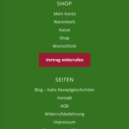
5,95
€
9,65
€
inkl. MwSt.
–
SHOP
zzgl.
Versandkosten
inkl. MwSt.
Mein Konto
zzgl.
Versandkosten
Warenkorb
Kasse
Shop
Wunschliste
Vertrag widerrufen
SEITEN
Blog – Katis Rezeptgeschichten
Kontakt
AGB
Widerrufsbelehrung
Impressum