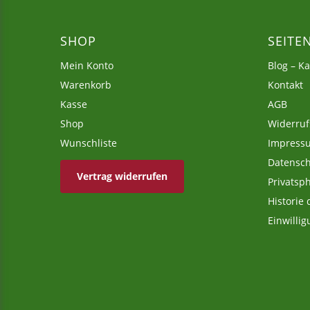
Orientalischer Tabouleh-
Salat – Mischung für ein
SHOP
SEITE
Ruck-Zuck-Gericht
Mein Konto
Blog – K
6,95
€
9,95
€
Warenkorb
Kontakt
–
Kasse
AGB
inkl. MwSt.
Shop
Widerruf
zzgl.
Versandkosten
Wunschliste
Impress
Datensch
Vertrag widerrufen
Privatsp
Historie
Einwilli