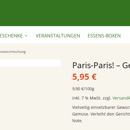
ESCHENKE
VERANSTALTUNGEN
ESSENS-BOXEN
 Gewürzmischung
Paris-Paris! –
5,95
€
9,90
€
/
100
g
inkl. 7 % MwSt.
zzgl.
Versand
Vielseitig einsetzbarer Gewü
Gemüse. Verleiht den Gerich
Note.