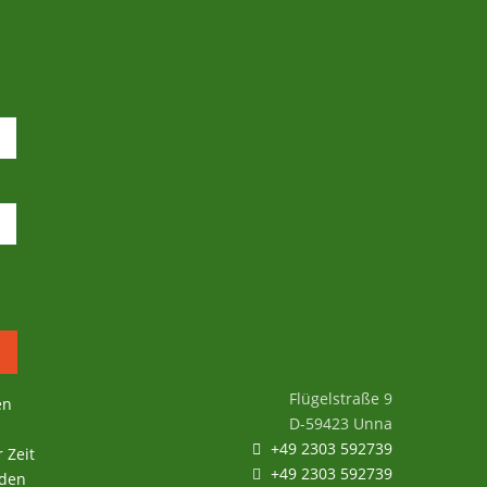
Orientalisches Linsencurry
– Mischung für ein Ruck-
Zuck-Gericht
6,95
€
9,95
€
–
inkl. MwSt.
zzgl.
Versandkosten
Flügelstraße 9
en
D-59423 Unna
+49 2303 592739
 Zeit
+49 2303 592739
 den