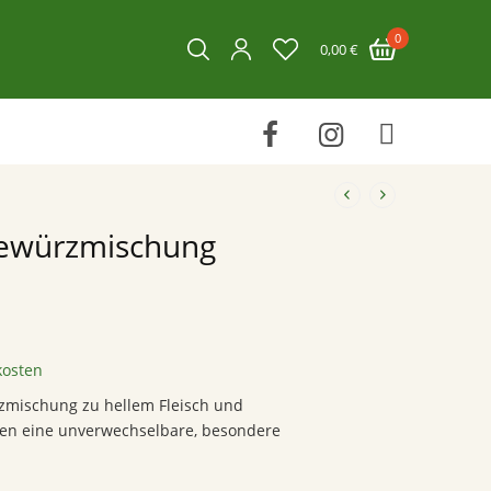
0
0,00
€
 Gewürzmischung
kosten
rzmischung zu hellem Fleisch und
ten eine unverwechselbare, besondere