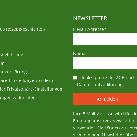
BBQ Sauce „Echte Curry
Pott Sauce“
N
NEWSLETTER
6,95
€
atis Rezeptgeschichten
E-Mail-Adresse*
27,80
€
/
1000
ml
inkl. 7 % MwSt.
zzgl.
Versandkosten
Name
sbelehrung
Lieferzeit:
1-3 Tage
Produkt enthält: 250
ml
um
utzerklärung
Ich akzeptiere die
AGB
und
häre-Einstellungen ändern
Datenschutzerklärung
 der Privatsphäre-Einstellungen
gungen widerrufen
Ihre E-Mail-Adresse wird für d
Empfang unserers Newsletters
verwendet. Sie können zu jeder
sich in einem Newsletter über