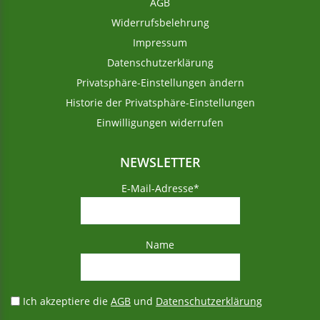
24,95
€
/
kg
inkl. MwSt.
AGB
zzgl.
Versandkosten
inkl. 19 % MwSt.
Widerrufsbelehrung
zzgl.
Versandkosten
Produkt enthält: 1
kg
Impressum
Datenschutzerklärung
Privatsphäre-Einstellungen ändern
Historie der Privatsphäre-Einstellungen
Einwilligungen widerrufen
NEWSLETTER
E-Mail-Adresse*
Name
Ich akzeptiere die
AGB
und
Datenschutzerklärung