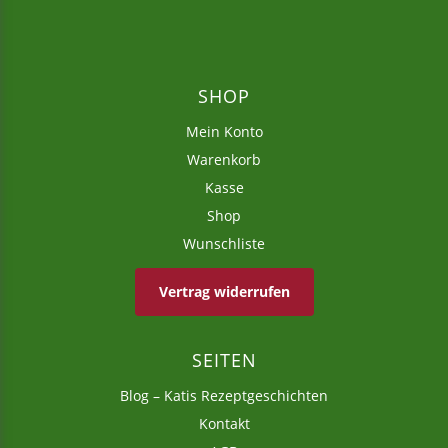
inkl. 19 % MwSt.
zzgl.
Versandkosten
SHOP
Mein Konto
Warenkorb
Kasse
Shop
Wunschliste
Vertrag widerrufen
ACCESSOIRES
ACCESSOIRES
Küchenschürze
Zwitscherbox
SEITEN
„Florales“
„Weiss“
Blog – Katis Rezeptgeschichten
24,95
€
49,00
€
54,00
€
–
Kontakt